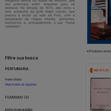
elegância natural do duque de Windsor, que
não precisava exibir etiquetas para se
destacar. Na década de 1970, deu início a
uma avalanche da grife Ralph Lauren, que
passou a existir ao lado da Polo, com o
lançamento de roupas infantis, perfumes,
acessórios e, principalmente, a sua "home
collection".
5
Produtos enco
PERFUMARIA
-R$ 417,50
Frete Grátis
Veja todas as opções
FEMININO (5)
ESTILO/OCASIÃO