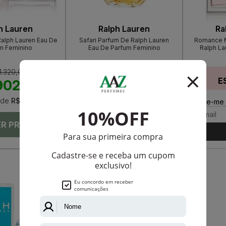
h Lauren
Ralph Lauren
Ra
alph Lauren Eau De
Safari Parfum De Ralph Lauren
Romance M
m Feminino
Eau De Parfum Feminino
Ralph La
1.320,00
PRODUTO
ESGOTADO
E
902,50
de
R$ 75,20
Avise-me quando disponível:
Avise-me 
Ok