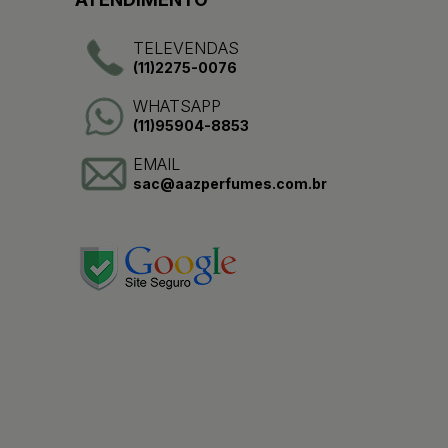
TELEVENDAS
(11)2275-0076
WHATSAPP
(11)95904-8853
EMAIL
sac@aazperfumes.com.br