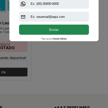
h Lauren
ph Lauren Feminino
e Toilette
RODUTO
GOTADO
ando disponível:
Ok
E
+AAZ PERFUMES