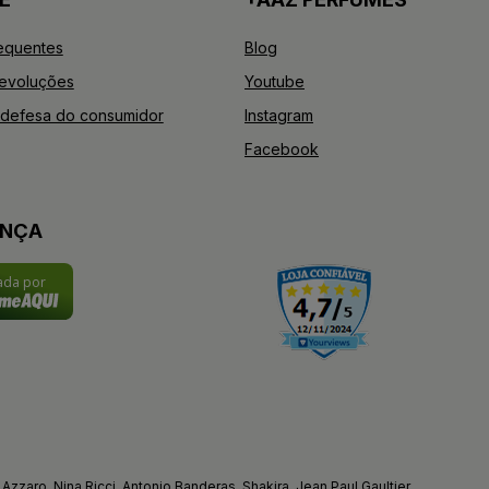
equentes
Blog
Devoluções
Youtube
defesa do consumidor
Instagram
Facebook
ANÇA
cada por
Azzaro, Nina Ricci, Antonio Banderas, Shakira, Jean Paul Gaultier.