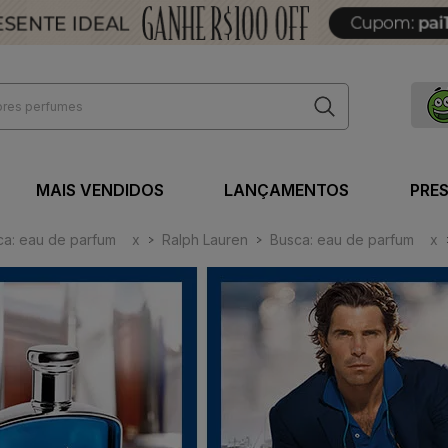
MAIS VENDIDOS
LANÇAMENTOS
PRE
ca: eau de parfum
x
Ralph Lauren
Busca: eau de parfum
x