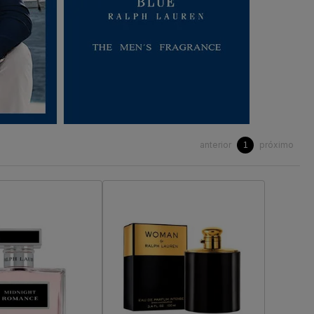
anterior
próximo
1