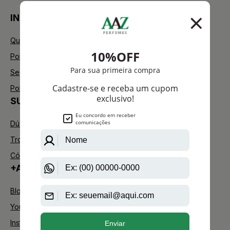
INSTITUCIONAL
Quem Somos
Política de Privacidade
Segurança
Política de Troca
SUPORTE
Dúvidas Frequentes
Trocas e Devoluções
Código de defesa do consumidor
+AAZ PERFUMES
Blog
Youtube
Instagram