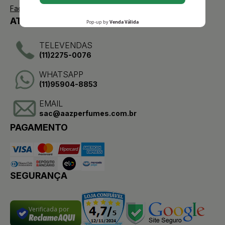
Facebook
ATENDIMENTO
TELEVENDAS
(11)2275-0076
WHATSAPP
(11)95904-8853
EMAIL
sac@aazperfumes.com.br
PAGAMENTO
SEGURANÇA
Verificada por