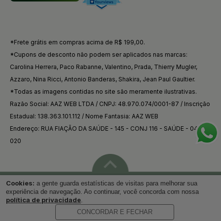
*Frete grátis em compras acima de R$ 199,00.
*Cupons de desconto não podem ser aplicados nas marcas:
Carolina Herrera, Paco Rabanne, Valentino, Prada, Thierry Mugler,
Azzaro, Nina Ricci, Antonio Banderas, Shakira, Jean Paul Gaultier.
*Todas as imagens contidas no site são meramente ilustrativas.
Razão Social: AAZ WEB LTDA / CNPJ: 48.970.074/0001-87 / Inscrição
Estadual: 138.363.101.112 / Nome Fantasia: AAZ WEB
Endereço: RUA FIAÇÃO DA SAÚDE - 145 - CONJ 116 - SAÚDE - 04144-
020
Cookies:
a gente guarda estatísticas de visitas para melhorar sua
Voltar ao topo
experiência de navegação. Ao continuar, você concorda com nossa
política de privacidade
.
CONCORDAR E FECHAR
Desenvolvido por