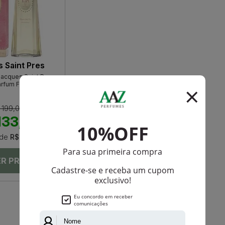
 Saint Pres
Jacques Saint Pres
arfum Feminino
 199,00
133,00
de
R$ 22,16