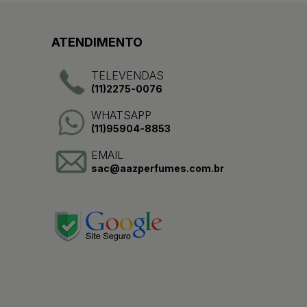
ATENDIMENTO
TELEVENDAS
(11)2275-0076
WHATSAPP
(11)95904-8853
EMAIL
sac@aazperfumes.com.br