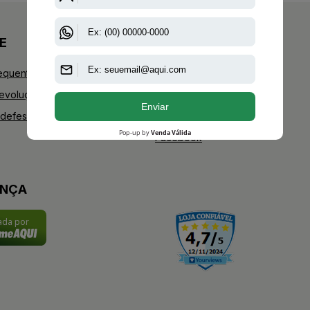
E
+AAZ PERFUMES
equentes
Blog
Devoluções
Youtube
defesa do consumidor
Instagram
Facebook
ANÇA
cada por