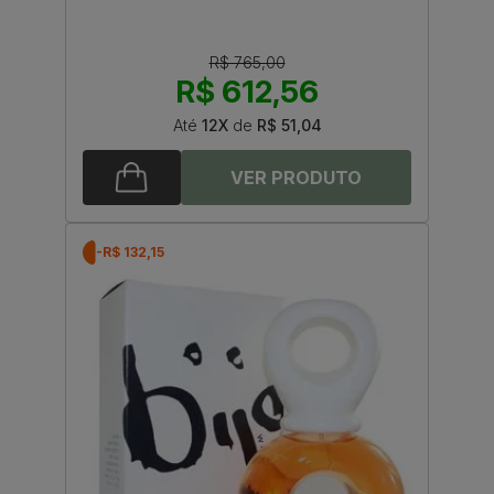
R$ 765,00
R$ 612,56
Até
12X
de
R$ 51,04
-R$ 132,15