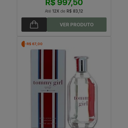
R$ 997,50
Até
12X
de
R$ 83,12
-R$ 67,00