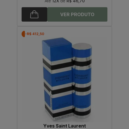
Até
12X
de
R$ 46,70
-R$ 412,50
Yves Saint Laurent