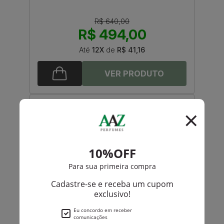
R$ 640,00
R$ 494,00
Até
12X
de
R$ 41,16
-R$ 311,50