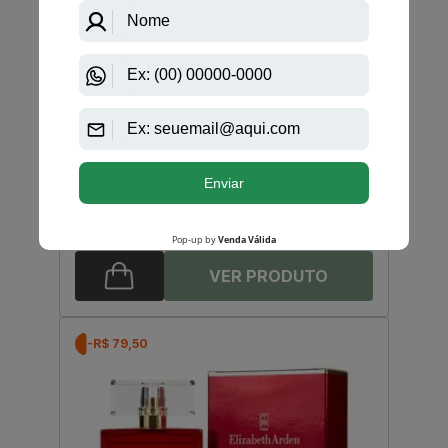
Dolce Gabbana
Dolce & Gabbana Eau De Toilette Feminino
R$ 1.100,00
R$ 788,50
Até
12X
de
R$ 65,70
-R$ 79,50