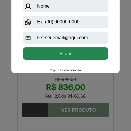
R$ 949,05
Até
12X
de
R$ 79,08
-R$ 154,00
Dolce Gabbana
Dolce & Gabbana Pour Homme Eau De Toilette
Masculino
R$ 990,00
R$ 836,00
Até
12X
de
R$ 69,66