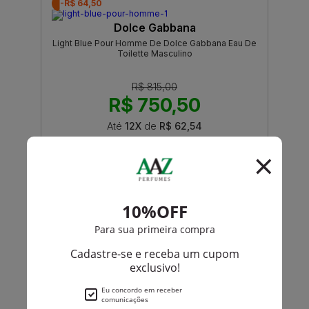
-R$ 64,50
Dolce Gabbana
Light Blue Pour Homme De Dolce Gabbana Eau De
Toilette Masculino
R$ 815,00
R$ 750,50
Até
12X
de
R$ 62,54
-R$ 200,95
Dolce Gabbana
The One By Dolce Gabbana Eau De Parfum
Feminino
R$ 1.150,00