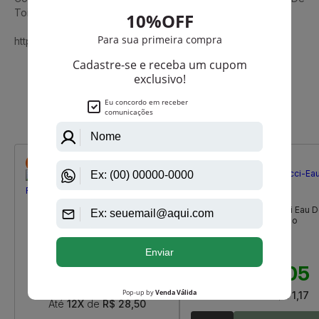
Toilette Feminino
https://www.aazperfumes.com.br/Dolce-Gabbana
Que viu, viu também
-R$ 18,00
-R$ 105,95
Gucci
Moschino
Gucci Bloom De Gucci Eau 
So Real Cheap And Chic De
Parfum Feminino
Moschino Eau De Toilette
Feminino
R$ 960,00
R$ 360,00
R$ 854,05
R$ 342,00
Até
12X
de
R$ 71,17
Até
12X
de
R$ 28,50