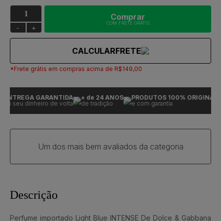
Comprar
COM FRETE GRÁTIS
-
+
CALCULAR
FRETE
*Frete grátis em compras acima de R$149,00
ENTREGA GARANTIDA
+ de 24 ANOS
PRODUTOS 100% ORIGINAIS
ou seu dinheiro de volta
de tradição
e com garantia
Um dos mais bem avaliados da categoria
Descrição
Perfume importado Light Blue INTENSE De Dolce & Gabbana