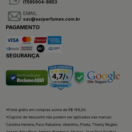
(11)95904-8853
EMAIL
sac@aazperfumes.com.br
PAGAMENTO
SEGURANÇA
Verificada por
*Frete grátis em compras acima de R$ 199,00.
*Cupons de desconto não podem ser aplicados nas marcas:
Carolina Herrera, Paco Rabanne, Valentino, Prada, Thierry Mugler,
Azzaro, Nina Ricci, Antonio Banderas, Shakira, Jean Paul Gaultier.