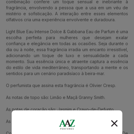
combinação confere um toque sensual e inebriante à
fragrância, envolvendo a pessoa que a usa em um véu de
mistério e sofisticação. A interação entre esses elementos
olfativos cria uma experiência envolvente e duradoura.
Light Blue Eau Intense Dolce & Gabbana Eau de Parfum é uma
escolha perfeita para mulheres que desejam exalar
confiança e elegância em todas as ocasiões. Seja durante o
dia ou à noite, essa fragrância irradia um encanto irresistível,
adicionando um toque de luxo e sensualidade a cada
momento. Sua essência única e atraente captura a essência
do estilo de vida mediterrâneo, transportando a mente e os
sentidos para um cenário paradisíaco à beira-mar.
O perfumista que assina esta fragrância é Olivier Cresp.
As notas de topo são: Limão e Maçã Granny Smith.
As notas de coração são: Jasmim e Cravo-de-Defunto.
As notas de fundo são: Almíscar e Madeira de Âmbar.
Conheça também L'Imperatrice Dolce Gabbana Eau De