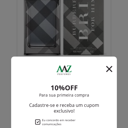
Burberry
Burberry Brit For Man Eau De Toilette Masculino
R$ 690,00
R$ 551,00
Até
12X
de
R$ 45,91