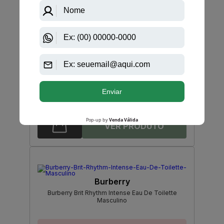
-R$ 142,50
Burberry
Burberry Touch Eau De Parfum Feminino
R$ 760,00
R$ 617,50
Até
12X
de
R$ 51,45
Burberry
Burberry Brit Rhythm Intense Eau De Toilette
Masculino