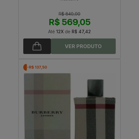
R$ 840,00
R$ 569,05
Até
12X
de
R$ 47,42
-R$ 137,50