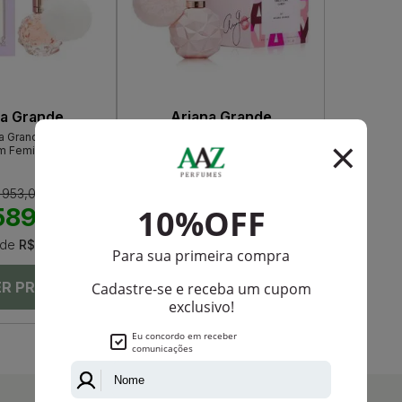
na Grande
Ariana Grande
na Grande Eau De
Sweet Like Candy By Ariana
m Feminino
Grande Eau De Parfum Feminino
 953,00
R$ 912,00
589,00
R$ 766,65
de
R$ 49,08
Até
12X
de
R$ 63,88