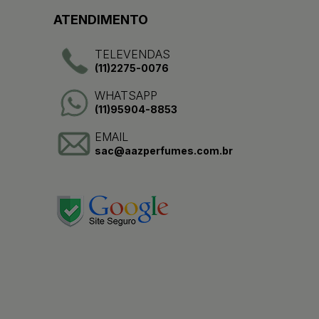
ATENDIMENTO
TELEVENDAS
(11)2275-0076
WHATSAPP
(11)95904-8853
EMAIL
sac@aazperfumes.com.br