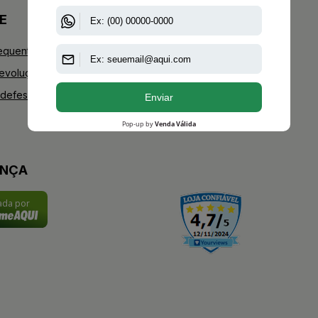
E
+AAZ PERFUMES
equentes
Blog
Devoluções
Youtube
defesa do consumidor
Instagram
Facebook
ANÇA
cada por