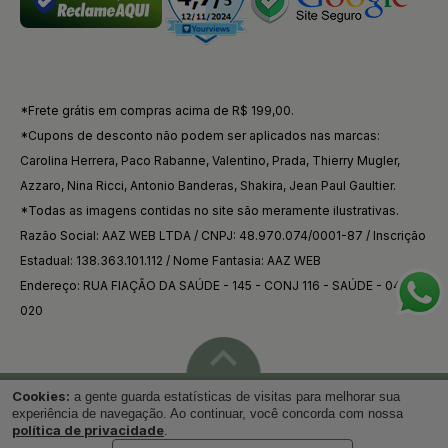
*Frete grátis em compras acima de R$ 199,00.
*Cupons de desconto não podem ser aplicados nas marcas:
Carolina Herrera, Paco Rabanne, Valentino, Prada, Thierry Mugler,
Azzaro, Nina Ricci, Antonio Banderas, Shakira, Jean Paul Gaultier.
*Todas as imagens contidas no site são meramente ilustrativas.
Razão Social: AAZ WEB LTDA / CNPJ: 48.970.074/0001-87 / Inscrição
Estadual: 138.363.101.112 / Nome Fantasia: AAZ WEB
Endereço: RUA FIAÇÃO DA SAÚDE - 145 - CONJ 116 - SAÚDE - 04144-
020
Cookies:
a gente guarda estatísticas de visitas para melhorar sua
Voltar ao topo
experiência de navegação. Ao continuar, você concorda com nossa
política de privacidade
.