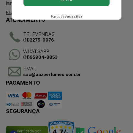
Instagram
Facebook
ATENDIMENTO
TELEVENDAS
(11)2275-0076
WHATSAPP
(11)95904-8853
EMAIL
sac@aazperfumes.com.br
PAGAMENTO
SEGURANÇA
Verificada por