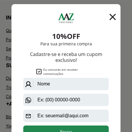
INSTITUCIONAL
Quem Somos
Política de Privacidade
Segurança
Política de Troca
SUPORTE
Dúvidas Frequentes
Trocas e Devoluções
Código de defesa do consumidor
+AAZ PERFUMES
Blog
Youtube