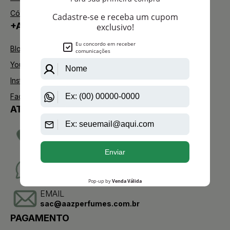
Código de defesa do consumidor
+AAZ PERFUMES
Blog
Youtube
Instagram
Facebook
ATENDIMENTO
TELEVENDAS
(11)2275-0076
WHATSAPP
(11)95904-8853
EMAIL
sac@aazperfumes.com.br
PAGAMENTO