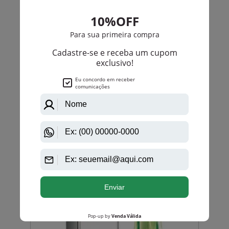
Calvin Klein
Ck One Scene De Calvin Klein Unissex
PRODUTO
ESGOTADO
Avise-me quando disponível:
Ok