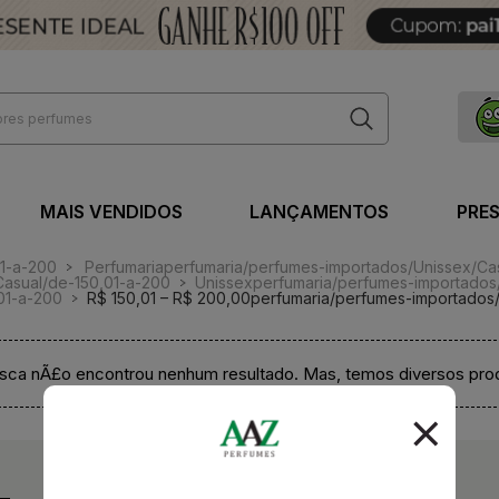
MAIS VENDIDOS
LANÇAMENTOS
PRE
01-a-200
Perfumaria
perfumaria/perfumes-importados/Unissex/Ca
Casual/de-150,01-a-200
Unissex
perfumaria/perfumes-importados
01-a-200
R$ 150,01 – R$ 200,00
perfumaria/perfumes-importados
sca nÃ£o encontrou nenhum resultado. Mas, temos diversos prod