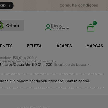
0
Entre ou
Cadastre-se
SENTES
BELEZA
ÁRABES
MARCAS
sual/de-150,01-a-200
/Unissex/Casual/de-150,01-a-200
/Unissex/Casual/de-150,01-a-200
Resultado de busca
utos que podem ser do seu interesse. Confira abaixo.