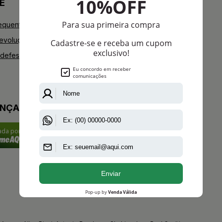
E
+AAZ PERFUMES
equentes
Blog
Devoluções
Youtube
defesa do consumidor
Instagram
Facebook
ANÇA
cada por