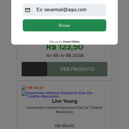
Linn Young
Outerspace Invasion Linn Young Eau De Parfum
Feminino
R$ 165,00
R$ 123,50
Até
6X
de
R$ 20,58
-R$ 44,50
Linn Young
Gunsmoke Intense Explosion Eau De Toilette
Masculino
R$ 168,00