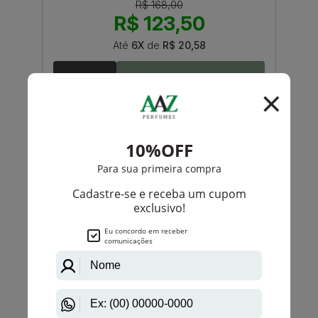
R$ 168,00
R$ 123,50
Até
6X
de
R$ 20,58
-R$ 41,50