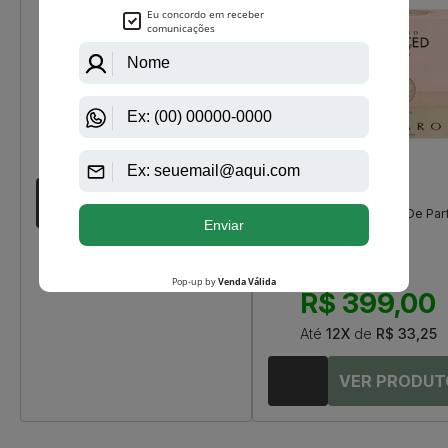
Cacharel
Eden De Cacharel Eau De Parfum
Feminino
R$ 599,00
R$ 470,25
Até
12X
de
R$ 39,18
Azzaro
Azzaro Wanted Girl Eau De Pa
Feminino
R$ 649,00
R$ 399,00
Até
12X
de
R$ 33,25