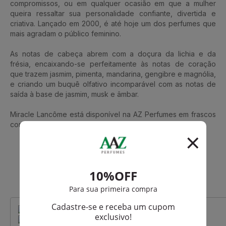
compromissos, ou em qualquer ocasião em que a mulher
queira ressaltar sua personalidade confiante, divertida e
criativa. Lançado em 2000, é até hoje um dos perfumes que
mais agradam o público feminino.
As notas de cabeça abrem com a doçura da lichia e da
frésia, encaixando-se perfeitamente às notas de coração
que trazem jasmim, pimenta, mandarina, gengibre e magnólia,
e criando um buquê olfativo incomparável com as notas de
saída à base de jasmim, musk e âmbar.
Miracle Lancôme está disponível na AZ Perfumes em frascos
contendo 30ml, 50ml ou 100ml.
Que viu, viu também
-R$ 128,75
-R$ 250,00