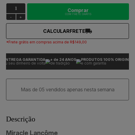
Comprar
COM FRETE GRÁTIS
-
+
CALCULAR
FRETE
*Frete grátis em compras acima de R$149,00
ENTREGA GARANTIDA
+ de 24 ANOS
PRODUTOS 100% ORIGINAIS
ou seu dinheiro de volta
de tradição
e com garantia
Mais de 05 vendidos apenas nesta semana
Descrição
Miracle Lancôme