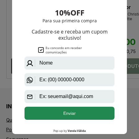
Ted Lapidus
Christian Dior
Lapidus De Ted Lapidus Eau De
Sauvage Masculino de Christ
Toilette Masculino
Dior Eau de Toilette
R$ 360,00
R$ 1.050,00
R$ 284,05
R$ 969,00
Até
12X
de
R$ 23,67
Até
12X
de
R$ 80,75
INSTITUCIONAL
Quem Somos
Política de Privacidade