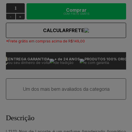
Comprar
COM FRETE GRÁTIS
-
+
CALCULAR
FRETE
*Frete grátis em compras acima de R$149,00
ENTREGA GARANTIDA
+ de 24 ANOS
PRODUTOS 100% ORIGINA
ou seu dinheiro de volta
de tradição
e com garantia
Um dos mais bem avaliados da categoria
Descrição
L.12.12. Noir de Lacoste é um perfume Amadeirado Aromático