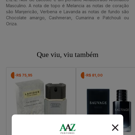
Masculino. A nota de topo é Melancia as notas de coração
são Manjericão, Verbena e Lavanda as notas de fundo são
Chocolate amargo, Cashmeran, Cumarina e Patchouli ou
Oriza.
Que viu, viu também
-R$ 75,95
-R$ 81,00