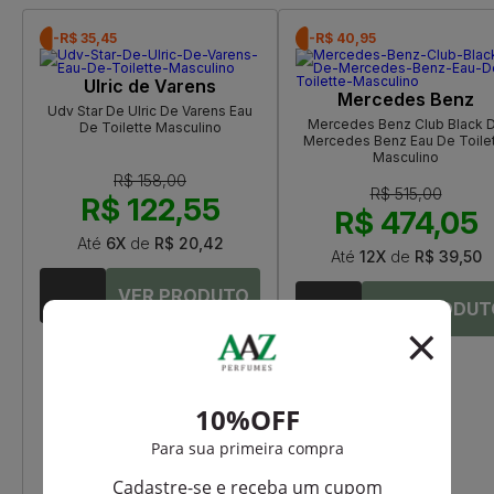
-R$ 35,45
-R$ 40,95
Ulric de Varens
Mercedes Benz
Udv Star De Ulric De Varens Eau
Mercedes Benz Club Black 
De Toilette Masculino
Mercedes Benz Eau De Toile
Masculino
R$ 158,00
R$ 515,00
R$ 122,55
R$ 474,05
Até
6X
de
R$ 20,42
Até
12X
de
R$ 39,50