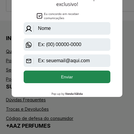
INSTITUCIONAL
Quem Somos
Política de Privacidade
Segurança
Política de Troca
SUPORTE
Dúvidas Frequentes
Trocas e Devoluções
Código de defesa do consumidor
+AAZ PERFUMES