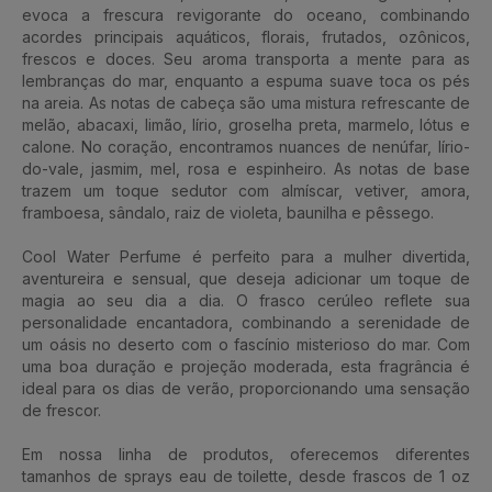
evoca a frescura revigorante do oceano, combinando
acordes principais aquáticos, florais, frutados, ozônicos,
frescos e doces. Seu aroma transporta a mente para as
lembranças do mar, enquanto a espuma suave toca os pés
na areia. As notas de cabeça são uma mistura refrescante de
melão, abacaxi, limão, lírio, groselha preta, marmelo, lótus e
calone. No coração, encontramos nuances de nenúfar, lírio-
do-vale, jasmim, mel, rosa e espinheiro. As notas de base
trazem um toque sedutor com almíscar, vetiver, amora,
framboesa, sândalo, raiz de violeta, baunilha e pêssego.
Cool Water Perfume é perfeito para a mulher divertida,
aventureira e sensual, que deseja adicionar um toque de
magia ao seu dia a dia. O frasco cerúleo reflete sua
personalidade encantadora, combinando a serenidade de
um oásis no deserto com o fascínio misterioso do mar. Com
uma boa duração e projeção moderada, esta fragrância é
ideal para os dias de verão, proporcionando uma sensação
de frescor.
Em nossa linha de produtos, oferecemos diferentes
tamanhos de sprays eau de toilette, desde frascos de 1 oz