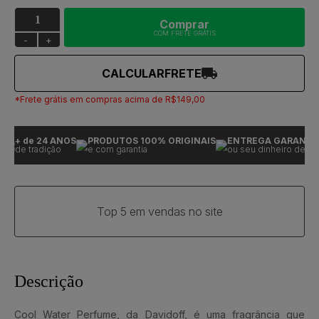
Comprar
COM FRETE GRÁTIS
-
+
CALCULAR
FRETE
*Frete grátis em compras acima de R$149,00
+ de 24 ANOS
PRODUTOS 100% ORIGINAIS
ENTREGA GARANTID
de tradição
e com garantia
ou seu dinheiro de volt
Top 5 em vendas no site
Descrição
Cool Water Perfume, da Davidoff, é uma fragrância que