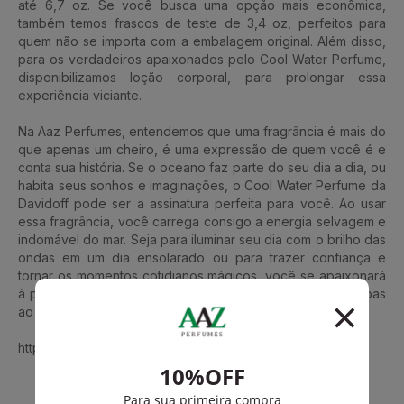
até 6,7 oz. Se você busca uma opção mais econômica,
também temos frascos de teste de 3,4 oz, perfeitos para
quem não se importa com a embalagem original. Além disso,
para os verdadeiros apaixonados pelo Cool Water Perfume,
disponibilizamos loção corporal, para prolongar essa
experiência viciante.
Na Aaz Perfumes, entendemos que uma fragrância é mais do
que apenas um cheiro, é uma expressão de quem você é e
conta sua história. Se o oceano faz parte do seu dia a dia, ou
habita seus sonhos e imaginações, o Cool Water Perfume da
Davidoff pode ser a assinatura perfeita para você. Ao usar
essa fragrância, você carrega consigo a energia selvagem e
indomável do mar. Seja para iluminar seu dia com o brilho das
ondas em um dia ensolarado ou para trazer confiança e
tornar os momentos cotidianos mágicos, você se apaixonará
à primeira vista por essa fragrância, convidando as pessoas
ao seu redor a se apaixonarem também.
https://www.aazperfumes.com.br/Zino-Davidoff