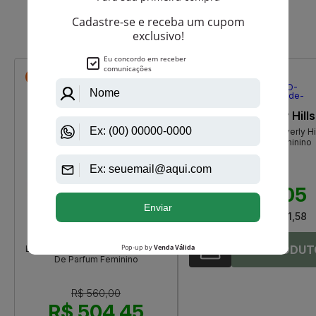
Que viu, viu também
-R$ 55,55
-R$ 110,95
Giorgio Beverly Hills
Giorgio De Giorgio Beverly Hi
Eau De Toilette Feminino
R$ 490,00
R$ 379,05
Até
12X
de
R$ 31,58
Issey Miyake
Lumière D'Issey Issey Miyake Eau
De Parfum Feminino
R$ 560,00
R$ 504,45