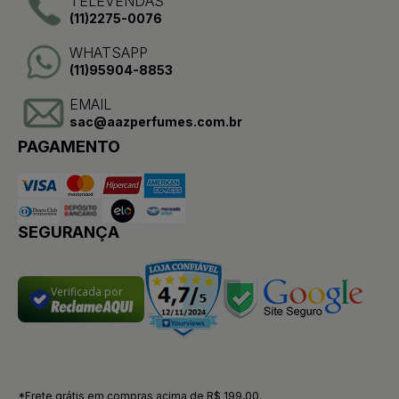
TELEVENDAS
(11)2275-0076
WHATSAPP
(11)95904-8853
EMAIL
sac@aazperfumes.com.br
PAGAMENTO
SEGURANÇA
Verificada por
*Frete grátis em compras acima de R$ 199,00.