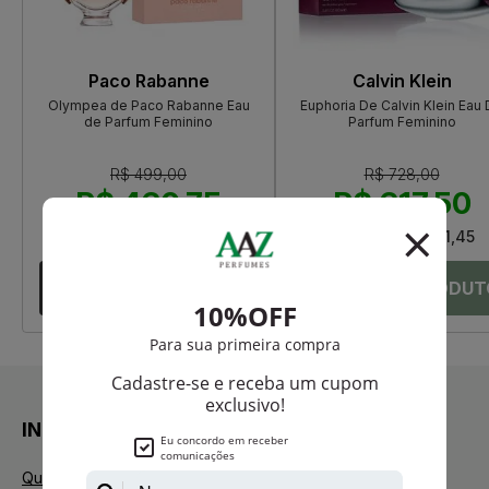
Paco Rabanne
Calvin Klein
Olympea de Paco Rabanne Eau
Euphoria De Calvin Klein Eau
de Parfum Feminino
Parfum Feminino
R$ 499,00
R$ 728,00
R$ 460,75
R$ 617,50
Até
12X
de
R$ 38,39
Até
12X
de
R$ 51,45
INSTITUCIONAL
Quem Somos