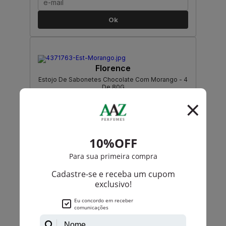
Ok
Florence
Estojo De Sabonetes Chocolate Com Morango - 4
De 80G
PRODUTO
ESGOTADO
Avise-me quando disponível:
Ok
Florence