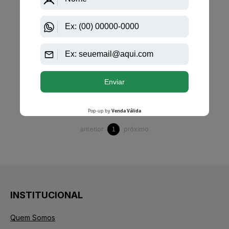
Estojo De Sabonetes Pitanga - 4 De 80G
PRODUTO
ESGOTADO
Avise-me quando disponível:
Ok
anterior
próximo
1
INSTITUCIONAL
Quem Somos