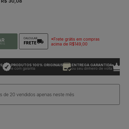
e
R$ 30,08
*Frete grátis em compras
CALCULAR
AR
FRETE
acima de R$149,00
ÁTIS
PRODUTOS 100% ORIGINAIS
ENTREGA GARANTIDA
+ de 24
e com garantia
ou seu dinheiro de volta
de tradi
s de 20 vendidos apenas neste mês