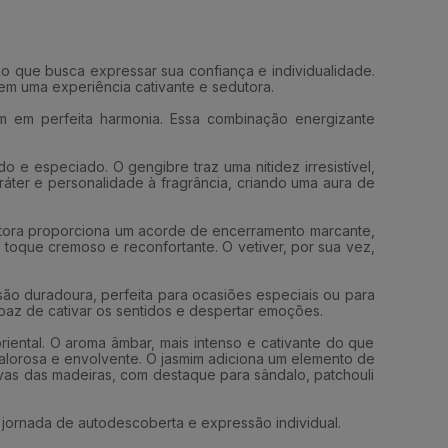
 que busca expressar sua confiança e individualidade.
 em uma experiência cativante e sedutora.
m em perfeita harmonia. Essa combinação energizante
e especiado. O gengibre traz uma nitidez irresistível,
ter e personalidade à fragrância, criando uma aura de
dutora proporciona um acorde de encerramento marcante,
toque cremoso e reconfortante. O vetiver, por sua vez,
ão duradoura, perfeita para ocasiões especiais ou para
apaz de cativar os sentidos e despertar emoções.
iental. O aroma âmbar, mais intenso e cativante do que
lorosa e envolvente. O jasmim adiciona um elemento de
tivas das madeiras, com destaque para sândalo, patchouli
jornada de autodescoberta e expressão individual.