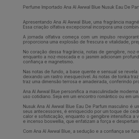
Perfume Importado Ana Al Awwal Blue Nusuk Eau De Par
Apresentando Ana Al Awwal Blue, uma fragrância magné
Essa criação olfativa excepcional incorpora uma combina
A jornada olfativa começa com um impulso revigoran
proporciona uma explosão de frescura e vitalidade, prep
No coração dessa fragrância, notas de gengibre, noz-m
enquanto a noz-moscada e o jasmim adicionam profundi
confiança e magnetismo.
Nas notas de fundo, a base quente e sensual se revela
deixando um rastro inesquecível. As notas de tonka tr
traz uma dimensão terrosa e amadeirada, conferindo pro
Ana Al Awwal Blue personifica a masculinidade moderna
uso cotidiano. Seja em um encontro romântico ou em um 
Nusuk Ana Al Awwal Blue Eau De Parfum masculino é um 
seus antecessores, é enriquecido por um toque de ced
calor e sofisticação, enquanto o gengibre intensifica a
e incenso boswellia, que enfatizam a força e despertam
Com Ana Al Awwal Blue, a sedução e a confiança se fun