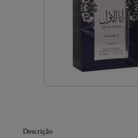
PROD
e com 
Descrição