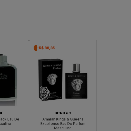
-R$ 89,85
ar
amaran
lack Eau De
Amaran Kings & Queens
sculino
Excellence Eau De Parfum
Masculino