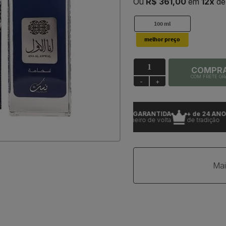
Ou
R$ 361,00
em
12x
d
100 ml
COMPR
COM FRETE GR
-
+
UTOS 100% ORIGINAIS
ENTREGA GARANTIDA
+ de 24 ANOS
garantia
ou seu dinheiro de volta
de tradição
Mai