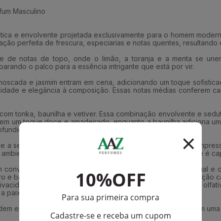
fum Masculino
tica e envolvente projetada exclusivamente para o homem moderno
ção perfeita de frescura, especiarias e notas quentes, resultando
te de notas de topo, onde o limão, a toranja e a menta se une
arando o palco para a essência intrigante que está por vir.
oscada e jasmim entram em cena, adicionando um toque sofisticado 
dade e elegância à composição. Essas notas médias conferem cará
 com tonka, baunilha e vetiver. Essa combinação envolvente e se
azem um toque doce e amadeirado, enquanto a baunilha adiciona um 
fundidade e masculinidade à fragrância.
 e a sedução. É uma fragrância que se destaca e deixa uma impress
ambiente profissional, essa fragrância confiante e envolvente é c
convite à liberdade sem limites, capturando uma aura sensual e or
ro e bagas douradas perfumadas, proporcionando uma sensação ca
 vivacidade da toranja. O perfume é trazido à vida pelas ondas olfa
 a paixão dessa fragrância magnética.
dem em uma sinfonia olfativa, convidando você a embarcar em uma 