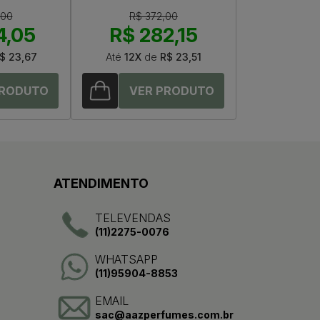
,00
R$ 372,00
4,05
R$ 282,15
$ 23,67
Até
12X
de
R$ 23,51
ATENDIMENTO
TELEVENDAS
(11)2275-0076
WHATSAPP
(11)95904-8853
EMAIL
sac@aazperfumes.com.br