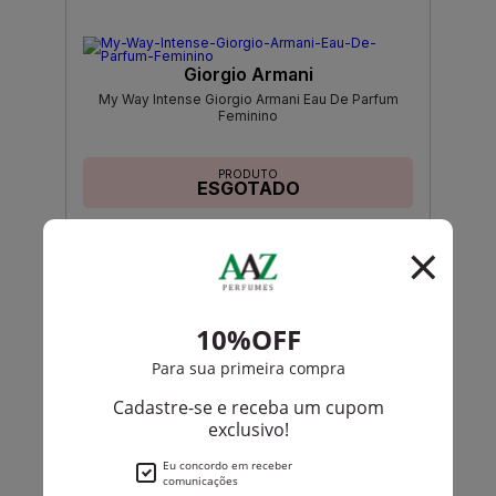
Giorgio Armani
My Way Intense Giorgio Armani Eau De Parfum
Feminino
PRODUTO
ESGOTADO
Avise-me quando disponível:
Ok
Giorgio Armani
Armani Si Passione Eclat De Giorgio Armani Eau De
Parfum Feminino