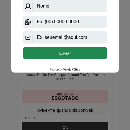
PRODUTO
ESGOTADO
Avise-me quando disponível:
Ok
Giorgio Armani
Acqua Di Gio De Giorgio Armani Eau De Parfum
Masculino
PRODUTO
ESGOTADO
Avise-me quando disponível:
Ok