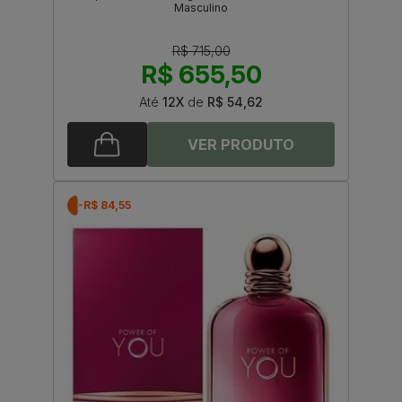
Masculino
R$ 715,00
R$ 655,50
Até
12X
de
R$ 54,62
-R$ 84,55