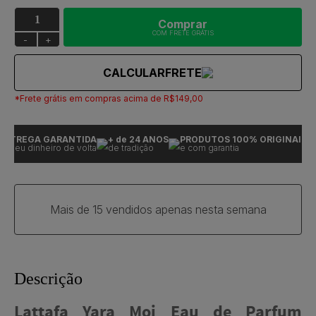
Comprar
COM FRETE GRÁTIS
-
+
CALCULAR
FRETE
*Frete grátis em compras acima de R$149,00
NTREGA GARANTIDA
+ de 24 ANOS
PRODUTOS 100% ORIGINAIS
 seu dinheiro de volta
de tradição
e com garantia
o
Mais de 15 vendidos apenas nesta semana
Descrição
Lattafa Yara Moi Eau de Parfum