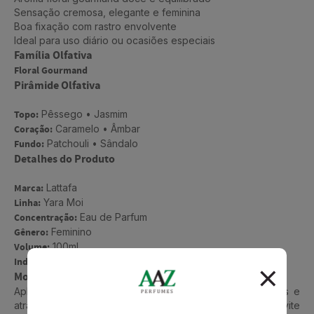
Sensação cremosa, elegante e feminina
Boa fixação com rastro envolvente
Ideal para uso diário ou ocasiões especiais
Família Olfativa
Floral Gourmand
Pirâmide Olfativa
Topo:
Pêssego • Jasmim
Coração:
Caramelo • Âmbar
Fundo:
Patchouli • Sândalo
Detalhes do Produto
Marca:
Lattafa
Linha:
Yara Moi
Concentração:
Eau de Parfum
Gênero:
Feminino
Volume:
100ml
Indicação:
Dia e noite • Uso versátil
Modo de Uso
Aplique nos pontos de pulsação como pescoço, pulsos e
atrás das orelhas, mantendo leve distância da pele. Evite