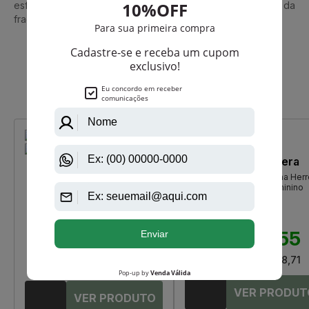
esfregar após a aplicação para preservar a evolução da
fragrância.
Que viu, viu também
-R$ 128,75
-R$ 24,45
Carolina Herrera
Cacharel
212 Vip Rose De Carolina Herr
Eden De Cacharel Eau De Parfum
Eau De Parfum Feminino
Feminino
R$ 489,00
R$ 599,00
R$ 464,55
R$ 470,25
Até
12X
de
R$ 38,71
Até
12X
de
R$ 39,18