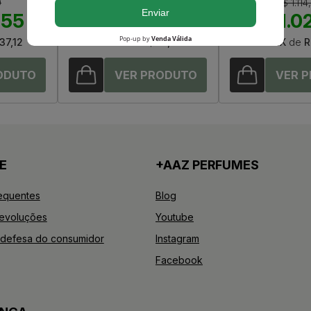
0
R$ 199,00
R$ 1.114
,55
R$ 150,10
R$ 1.0
37,12
Até
7X
de
R$ 21,44
Até
12X
de
R
E
+AAZ PERFUMES
equentes
Blog
Devoluções
Youtube
defesa do consumidor
Instagram
Facebook