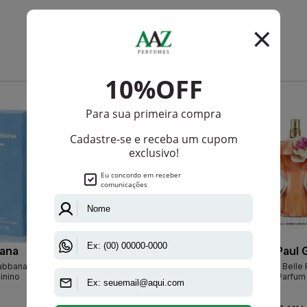
Que viu, viu também
-R$ 48,90
-R$ 89,90
ana
Sahari
Jean Paul G
Gabbana Eau
Sahari Hamsah Pink Eau De
Jean Paul La Belle 
inino
Parfum Feminino
Eau De Parfum