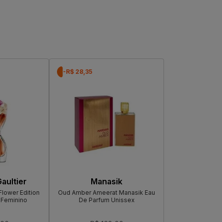
-R$ 28,35
aultier
Manasik
Flower Edition
Oud Amber Ameerat Manasik Eau
 Feminino
De Parfum Unissex