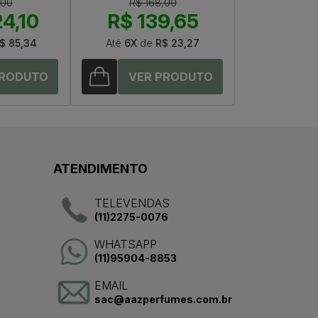
,00
R$ 168,00
24,10
R$ 139,65
$ 85,34
Até
6X
de
R$ 23,27
ATENDIMENTO
TELEVENDAS
(11)2275-0076
WHATSAPP
(11)95904-8853
EMAIL
sac@aazperfumes.com.br