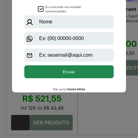
Yves Saint Laurent
Y Le Parfum De Yves Saint
Laurent Eau De Parfum Mascul
R$ 1.350,00
R$ 1.026,00
Até
12X
de
R$ 85,50
Paco Rabanne
Phantom Paco Rabanne Eau De
Toilette Masculino
R$ 549,00
R$ 521,55
Até
12X
de
R$ 43,46