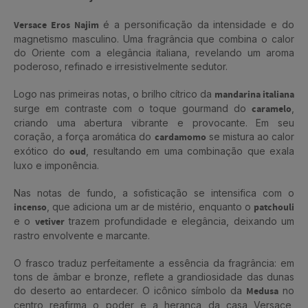
Versace Eros Najim
é a personificação da intensidade e do
magnetismo masculino. Uma fragrância que combina o calor
do Oriente com a elegância italiana, revelando um aroma
poderoso, refinado e irresistivelmente sedutor.
Logo nas primeiras notas, o brilho cítrico da
mandarina italiana
surge em contraste com o toque gourmand do
caramelo
,
criando uma abertura vibrante e provocante. Em seu
coração, a força aromática do
cardamomo
se mistura ao calor
exótico do
oud
, resultando em uma combinação que exala
luxo e imponência.
Nas notas de fundo, a sofisticação se intensifica com o
incenso
, que adiciona um ar de mistério, enquanto o
patchouli
e o
vetiver
trazem profundidade e elegância, deixando um
rastro envolvente e marcante.
O frasco traduz perfeitamente a essência da fragrância: em
tons de âmbar e bronze, reflete a grandiosidade das dunas
do deserto ao entardecer. O icônico símbolo da
Medusa
no
centro reafirma o poder e a herança da casa Versace,