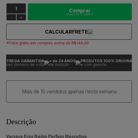
Comprar
COM FRETE GRÁTIS
-
+
CALCULAR
FRETE
*Frete grátis em compras acima de R$149,00
ENTREGA GARANTIDA
+ de 24 ANOS
PRODUTOS 100% ORIGINAIS
u seu dinheiro de volta
de tradição
e com garantia
Mais de 15 vendidos apenas nesta semana
Descrição
Versace Eros Najim Parfum Masculino