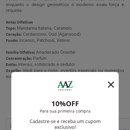
enquanto o design geométrico e moderno exala força e
requinte.
Notas Olfativas
Topo:
Mandarina Italiana, Caramelo
Coração:
Cardamomo, Oud (Agarwood)
Fundo:
Incenso, Patchouli, Vetiver
Família Olfativa:
Amadeirado Oriental
Concentração:
Parfum
Estilo:
Intenso, sofisticado e sedutor
Ocasião:
Ideal para a noite, eventos especiais ou momentos
em que o destaque é inevitável
Que viu, viu também
-R$ 27,45
-R$ 324,00