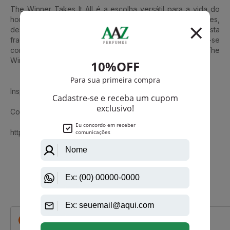
The Winner Takes It All é a escolha versátil para a vida do
homem moderno. Perfeito para uma série de ocasiões,
desde o ambiente de trabalho até a energia da balada, esta
fragrância se adapta ao seu estilo de vida dinâmico. Sinta-se
confiante, atraente e pronto para qualquer desafio com The
Winner Takes It All Eau de Toilette da Omerta.
Inspirado no Invitus Paco Rabenne.
Conheça também Accountable Style Edition Omerta
https://www.aazperfumes.com.br/omerta
Que viu, viu também
-R$ 33,00
-R$ 62,50