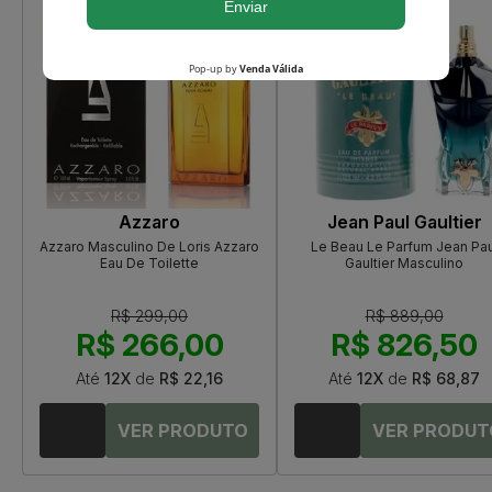
Azzaro
Jean Paul Gaultier
Azzaro Masculino De Loris Azzaro
Le Beau Le Parfum Jean Pau
Eau De Toilette
Gaultier Masculino
R$ 299,00
R$ 889,00
R$ 266,00
R$ 826,50
Até
12X
de
R$ 22,16
Até
12X
de
R$ 68,87