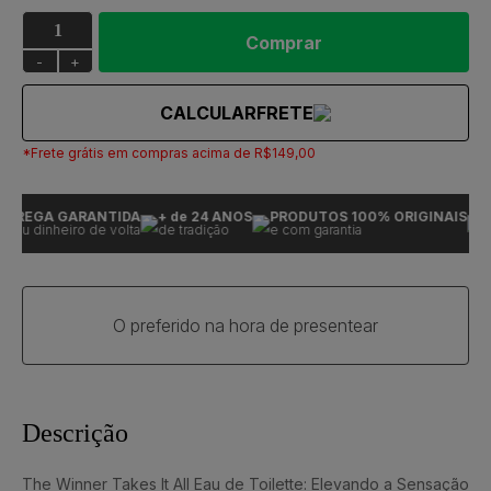
Comprar
-
+
CALCULAR
FRETE
*Frete grátis em compras acima de R$149,00
TREGA GARANTIDA
+ de 24 ANOS
PRODUTOS 100% ORIGINAIS
EN
eu dinheiro de volta
de tradição
e com garantia
ou 
O preferido na hora de presentear
Descrição
The Winner Takes It All Eau de Toilette: Elevando a Sensação