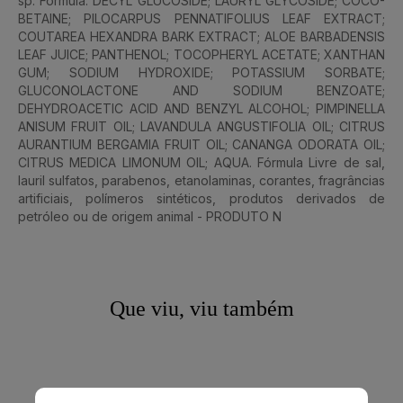
sp. Fórmula: DECYL GLUCOSIDE; LAURYL GLYCOSIDE; COCO-
BETAINE; PILOCARPUS PENNATIFOLIUS LEAF EXTRACT;
COUTAREA HEXANDRA BARK EXTRACT; ALOE BARBADENSIS
LEAF JUICE; PANTHENOL; TOCOPHERYL ACETATE; XANTHAN
GUM; SODIUM HYDROXIDE; POTASSIUM SORBATE;
GLUCONOLACTONE AND SODIUM BENZOATE;
DEHYDROACETIC ACID AND BENZYL ALCOHOL; PIMPINELLA
ANISUM FRUIT OIL; LAVANDULA ANGUSTIFOLIA OIL; CITRUS
AURANTIUM BERGAMIA FRUIT OIL; CANANGA ODORATA OIL;
CITRUS MEDICA LIMONUM OIL; AQUA. Fórmula Livre de sal,
lauril sulfatos, parabenos, etanolaminas, corantes, fragrâncias
artificiais, polímeros sintéticos, produtos derivados de
petróleo ou de origem animal - PRODUTO N
Que viu, viu também