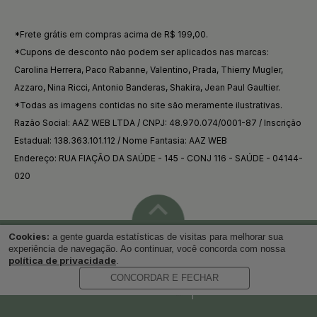
*Frete grátis em compras acima de R$ 199,00.
*Cupons de desconto não podem ser aplicados nas marcas:
Carolina Herrera, Paco Rabanne, Valentino, Prada, Thierry Mugler,
Azzaro, Nina Ricci, Antonio Banderas, Shakira, Jean Paul Gaultier.
*Todas as imagens contidas no site são meramente ilustrativas.
Razão Social: AAZ WEB LTDA / CNPJ: 48.970.074/0001-87 / Inscrição
Estadual: 138.363.101.112 / Nome Fantasia: AAZ WEB
Endereço: RUA FIAÇÃO DA SAÚDE - 145 - CONJ 116 - SAÚDE - 04144-
020
Cookies:
a gente guarda estatísticas de visitas para melhorar sua
Voltar ao topo
experiência de navegação. Ao continuar, você concorda com nossa
política de privacidade
.
CONCORDAR E FECHAR
Desenvolvido por