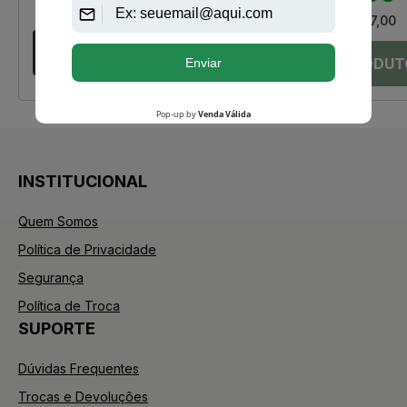
Até
12X
de
R$ 21,77
Até
12X
de
R$ 57,00
INSTITUCIONAL
Quem Somos
Política de Privacidade
Segurança
Política de Troca
SUPORTE
Dúvidas Frequentes
Trocas e Devoluções