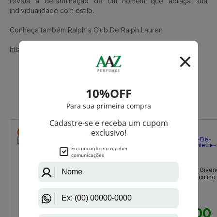
revela a determinação de um homem que abraça sua
individualidade com estilo.
Conheça também Ralph's Club De Ralph Lauren
https://www.aazperfumes.com.br/ralph-lauren
Que viu, viu também
-R$ 127,75
-R$ 76,00
Joop
Givenchy
Joop! Masculino Eau De Toilette
Gentleman Originale De Given
Masculino
Eau De Toilette Masculino
R$ 389,00
R$ 760,00
R$ 261,25
R$ 684,00