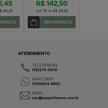
5,45
R$ 142,50
$ 40,45
Até
7X
de
R$ 20,35
ATENDIMENTO
TELEVENDAS
(11)2275-0076
WHATSAPP
(11)95904-8853
EMAIL
sac@aazperfumes.com.br