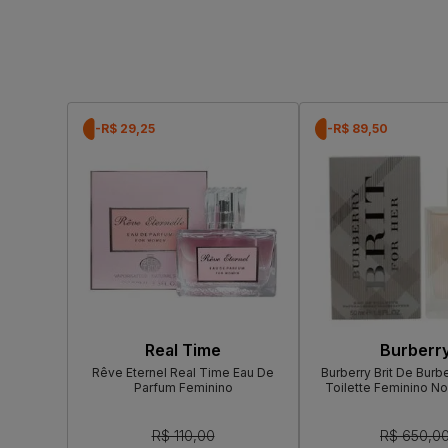
-R$ 29,25
-R$ 89,50
Real Time
Burberr
Rêve Eternel Real Time Eau De
Burberry Brit De Burb
Parfum Feminino
Toilette Feminino N
R$ 110,00
R$ 650,0