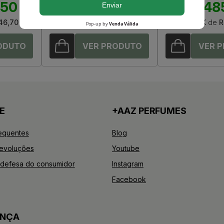
,50
R$ 569,05
R$ 48
46,70
Até
12X
de
R$ 47,42
Até
12X
de
R
E
+AAZ PERFUMES
equentes
Blog
Devoluções
Youtube
defesa do consumidor
Instagram
Facebook
ANÇA