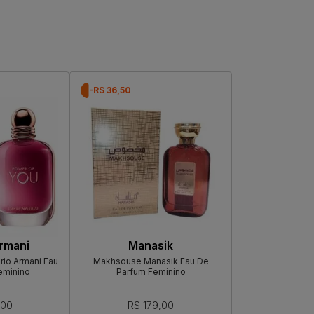
-R$ 36,50
rmani
Manasik
io Armani Eau
Makhsouse Manasik Eau De
eminino
Parfum Feminino
,00
R$ 179,00