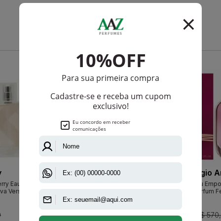
Que viu, viu também
-R$ 320,95
-R$ 84,55
y
Burberry
Giorgio A
erry Eau De
Burberry Eau De Parfum Feminino
Power Of You Empor
ova Versão
De Parfum F
0
R$ 890,00
R$ 570