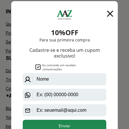
INSTITUCIONAL
Quem Somos
Política de Privacidade
Segurança
Política de Troca
SUPORTE
Dúvidas Frequentes
Trocas e Devoluções
Código de defesa do consumidor
+AAZ PERFUMES
Blog
Youtube
Instagram