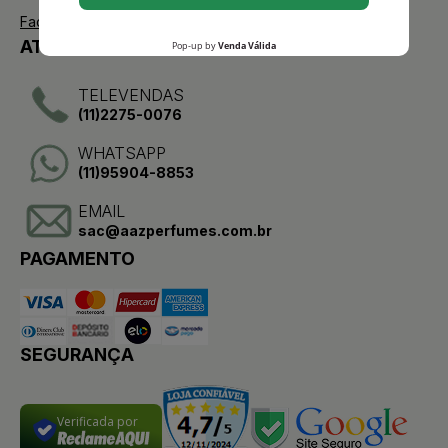
Facebook
ATENDIMENTO
TELEVENDAS
(11)2275-0076
WHATSAPP
(11)95904-8853
EMAIL
sac@aazperfumes.com.br
PAGAMENTO
SEGURANÇA
Verificada por