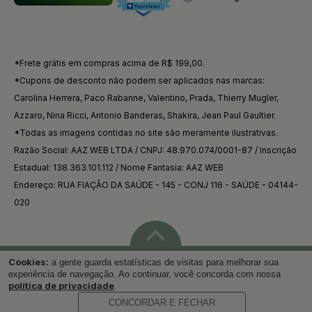
*Frete grátis em compras acima de R$ 199,00.
*Cupons de desconto não podem ser aplicados nas marcas:
Carolina Herrera, Paco Rabanne, Valentino, Prada, Thierry Mugler,
Azzaro, Nina Ricci, Antonio Banderas, Shakira, Jean Paul Gaultier.
*Todas as imagens contidas no site são meramente ilustrativas.
Razão Social: AAZ WEB LTDA / CNPJ: 48.970.074/0001-87 / Inscrição
Estadual: 138.363.101.112 / Nome Fantasia: AAZ WEB
Endereço: RUA FIAÇÃO DA SAÚDE - 145 - CONJ 116 - SAÚDE - 04144-
020
Cookies:
a gente guarda estatísticas de visitas para melhorar sua
Voltar ao topo
experiência de navegação. Ao continuar, você concorda com nossa
política de privacidade
.
CONCORDAR E FECHAR
Desenvolvido por