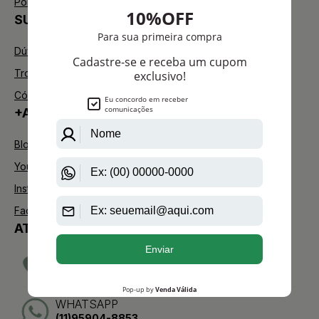
Política de Troca
SUPORTE
Dúvidas Frequentes
Trocas e Devoluções
Código de defesa do consumidor
+AAZ PERFUMES
Blog
Youtube
Instagram
Facebook
ATENDIMENTO
TELEVENDAS
(11)2275-0076
WHATSAPP
(11)95904-8853