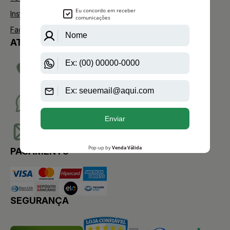
Instagram
Facebook
ATENDIMENTO
TELEVENDAS
(11)2275-0076
WHATSAPP
(11)95904-8853
EMAIL
sac@aazperfumes.com.br
PAGAMENTO
SEGURANÇA