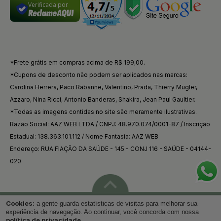
Verificada por
*Frete grátis em compras acima de R$ 199,00.
*Cupons de desconto não podem ser aplicados nas marcas:
Carolina Herrera, Paco Rabanne, Valentino, Prada, Thierry Mugler,
Azzaro, Nina Ricci, Antonio Banderas, Shakira, Jean Paul Gaultier.
*Todas as imagens contidas no site são meramente ilustrativas.
Razão Social: AAZ WEB LTDA / CNPJ: 48.970.074/0001-87 / Inscrição
Estadual: 138.363.101.112 / Nome Fantasia: AAZ WEB
Endereço: RUA FIAÇÃO DA SAÚDE - 145 - CONJ 116 - SAÚDE - 04144-
020
Cookies:
a gente guarda estatísticas de visitas para melhorar sua
Voltar ao topo
experiência de navegação. Ao continuar, você concorda com nossa
política de privacidade
.