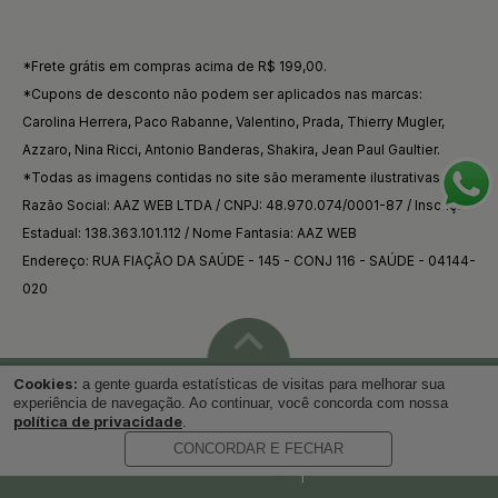
*Frete grátis em compras acima de R$ 199,00.
*Cupons de desconto não podem ser aplicados nas marcas:
Carolina Herrera, Paco Rabanne, Valentino, Prada, Thierry Mugler,
Azzaro, Nina Ricci, Antonio Banderas, Shakira, Jean Paul Gaultier.
*Todas as imagens contidas no site são meramente ilustrativas.
Razão Social: AAZ WEB LTDA / CNPJ: 48.970.074/0001-87 / Inscrição
Estadual: 138.363.101.112 / Nome Fantasia: AAZ WEB
Endereço: RUA FIAÇÃO DA SAÚDE - 145 - CONJ 116 - SAÚDE - 04144-
020
Cookies:
a gente guarda estatísticas de visitas para melhorar sua
Voltar ao topo
experiência de navegação. Ao continuar, você concorda com nossa
política de privacidade
.
CONCORDAR E FECHAR
Desenvolvido por