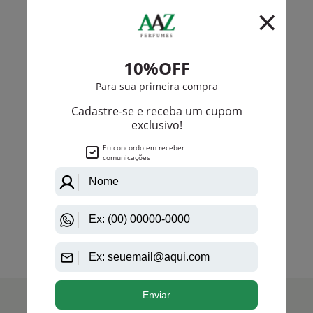
-R$ 72,00
Animale
Animale Black Eau De Toilette Masculino
R$ 395,00
R$ 323,00
Até
12X
de
R$ 26,91
anterior
próximo
1