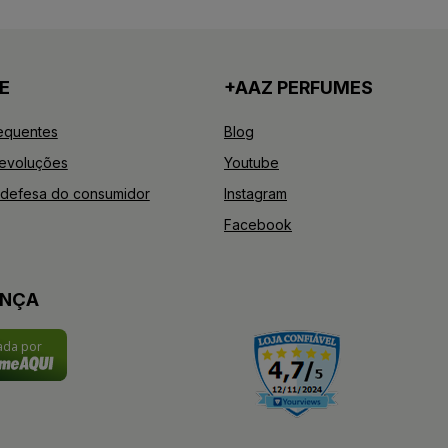
E
+AAZ PERFUMES
equentes
Blog
Devoluções
Youtube
defesa do consumidor
Instagram
Facebook
ANÇA
cada por