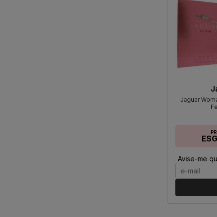
J
Jaguar Woma
F
P
ES
Avise-me qu