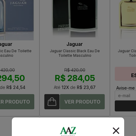
aguar
Jaguar
ic Eau De Toilette
Jaguar Classic Black Eau De
Jaguar Cl
sculino
Toilette Masculino
Toil
 420,00
R$ 420,00
E
294,50
R$ 284,05
de
R$ 24,54
Até
12X
de
R$ 23,67
Avise-me 