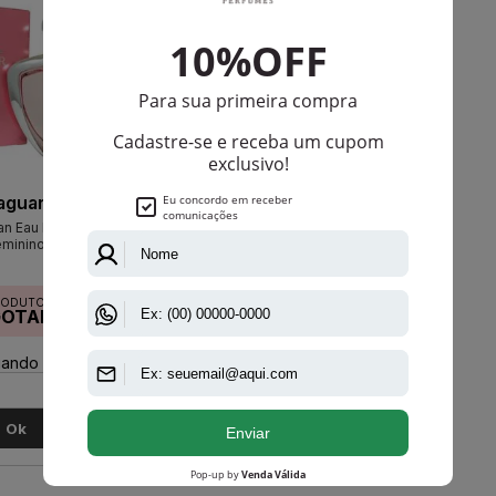
aguar
Jaguar
n Eau De Toilette
Jaguar Eau De Toilette Masculino
eminino
RODUTO
PRODUTO
GOTADO
ESGOTADO
ando disponível:
Avise-me quando disponível:
Ok
Ok