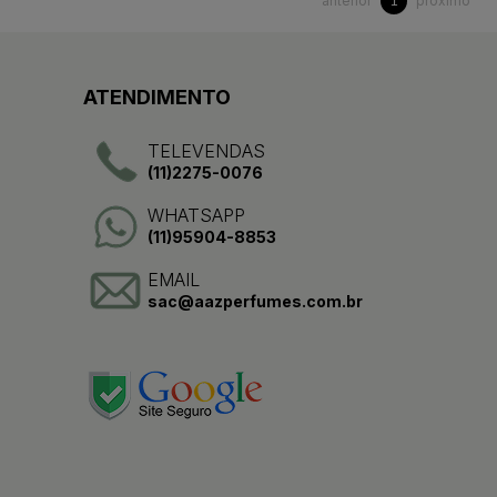
anterior
próximo
1
ATENDIMENTO
TELEVENDAS
(11)2275-0076
WHATSAPP
(11)95904-8853
EMAIL
sac@aazperfumes.com.br