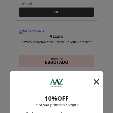
Ok
Azzaro
Azzaro Mademoiselle Eau de Toilette Feminino
PRODUTO
ESGOTADO
Avise-me quando disponível:
Ok
Azzaro