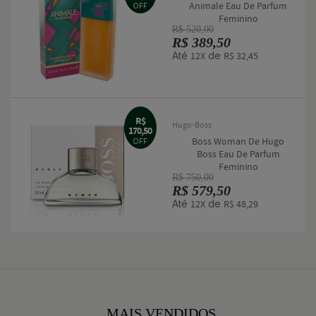
Animale Eau De Parfum
OFF
Feminino
R$ 520,00
R$ 389,50
Até
de
12X
R$ 32,45
R$
Hugo-Boss
170,50
Boss Woman De Hugo
OFF
Boss Eau De Parfum
Feminino
R$ 750,00
R$ 579,50
Até
de
12X
R$ 48,29
MAIS VENDIDOS