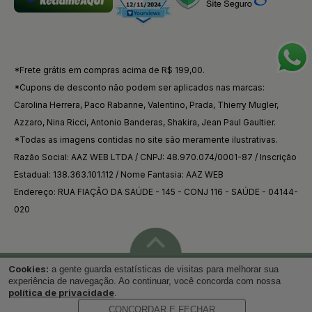
*Frete grátis em compras acima de R$ 199,00.
*Cupons de desconto não podem ser aplicados nas marcas:
Carolina Herrera, Paco Rabanne, Valentino, Prada, Thierry Mugler,
Azzaro, Nina Ricci, Antonio Banderas, Shakira, Jean Paul Gaultier.
*Todas as imagens contidas no site são meramente ilustrativas.
Razão Social: AAZ WEB LTDA / CNPJ: 48.970.074/0001-87 / Inscrição
Estadual: 138.363.101.112 / Nome Fantasia: AAZ WEB
Endereço: RUA FIAÇÃO DA SAÚDE - 145 - CONJ 116 - SAÚDE - 04144-
020
Cookies:
a gente guarda estatísticas de visitas para melhorar sua
Voltar ao topo
experiência de navegação. Ao continuar, você concorda com nossa
política de privacidade
.
CONCORDAR E FECHAR