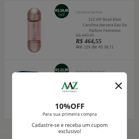
R$ 24,45
Carolina-Herrera
OFF
212 VIP Rosé Elixir
Carolina Herrera Eau De
Parfum Feminino
R$ 489,00
R$ 464,55
Até
de
12X
R$ 38,71
R$ 22,95
Antonio-Banderas
OFF
The Icon Antonio
Banderas Eau De
Toilette Masculino
R$ 269,00
R$ 246,05
Até
de
12X
R$ 20,50