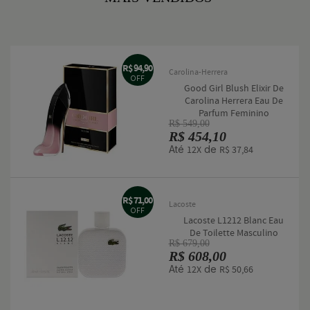
R$ 94,90
Carolina-Herrera
OFF
Good Girl Blush Elixir De
Carolina Herrera Eau De
Parfum Feminino
R$ 549,00
R$ 454,10
Até
de
12X
R$ 37,84
R$ 71,00
Lacoste
OFF
Lacoste L1212 Blanc Eau
De Toilette Masculino
R$ 679,00
R$ 608,00
Até
de
12X
R$ 50,66