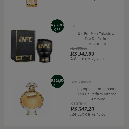
R$ 56,00
Ufc
OFF
Ufc For Men Takedown
Eau De Parfum
Masculino
R$ 398,00
R$ 342,00
Até
de
12X
R$ 28,50
R$ 28,80
Paco-Rabanne
OFF
Olympea Elixir Rabanne
Eau De Parfum Intense
Feminino
R$ 576,00
R$ 547,20
Até
de
12X
R$ 45,60