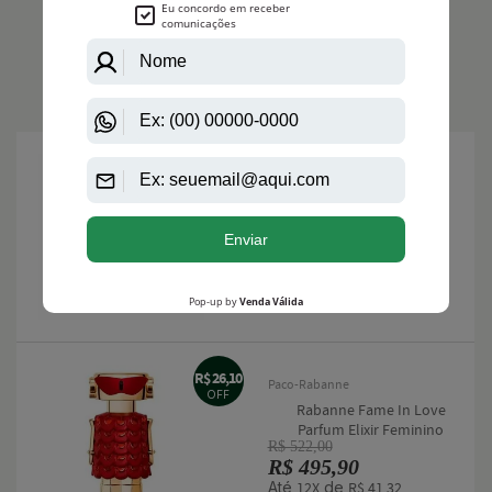
LANÇAMENTOS
R$
Bvlgari
266,50
Bvlgari Pour Homme
OFF
Eau De Parfum
Masculino
R$ 1.150,00
R$ 883,50
Até
de
12X
R$ 73,62
R$ 26,10
Paco-Rabanne
OFF
Rabanne Fame In Love
Parfum Elixir Feminino
R$ 522,00
R$ 495,90
Até
de
12X
R$ 41,32