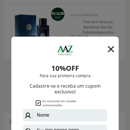
R$ 22,95
Antonio-Banderas
OFF
The Icon Antonio
Banderas Eau De
Toilette Masculino
R$ 269,00
R$ 246,05
Até
de
12X
R$ 20,50
LANÇAMENTOS
R$
Bvlgari
266,50