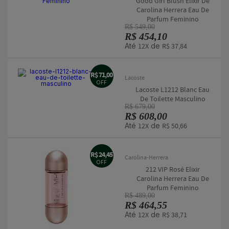
Good Girl Blush Elixir De
Carolina Herrera Eau De
Parfum Feminino
R$ 549,00
R$ 454,10
Até
de
12X
R$ 37,84
R$ 71,00
Lacoste
OFF
Lacoste L1212 Blanc Eau
De Toilette Masculino
R$ 679,00
R$ 608,00
Até
de
12X
R$ 50,66
R$ 24,45
Carolina-Herrera
OFF
212 VIP Rosé Elixir
Carolina Herrera Eau De
Parfum Feminino
R$ 489,00
R$ 464,55
Até
de
12X
R$ 38,71