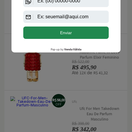
Bvlgari Pour Homme
OFF
Eau De Parfum
Masculino
R$ 1.150,00
R$ 883,50
Até
de
12X
R$ 73,62
R$ 26,10
Paco-Rabanne
OFF
Rabanne Fame In Love
Parfum Elixir Feminino
R$ 522,00
R$ 495,90
Até
de
12X
R$ 41,32
R$ 56,00
Ufc
OFF
Ufc For Men Takedown
Eau De Parfum
Masculino
R$ 398,00
R$ 342,00