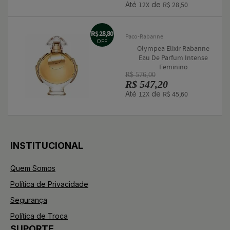
Até
de
12X
R$ 28,50
R$ 28,80
Paco-Rabanne
OFF
Olympea Elixir Rabanne
Eau De Parfum Intense
Feminino
R$ 576,00
R$ 547,20
Até
de
12X
R$ 45,60
INSTITUCIONAL
Quem Somos
Política de Privacidade
Segurança
Política de Troca
SUPORTE