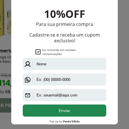
merta
enge Omerta Eau De
te Masculino
 170,00
114,00
de
R$ 22,80