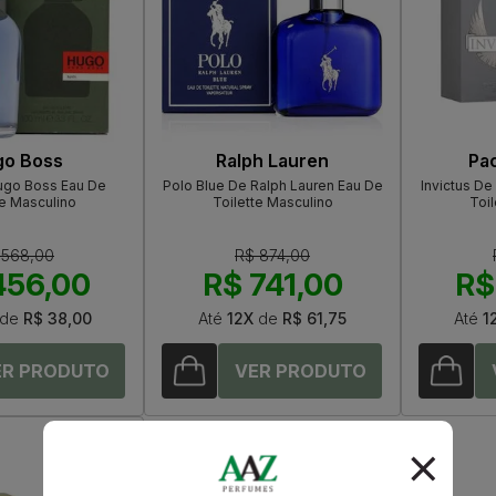
o Boss
Ralph Lauren
Pa
ugo Boss Eau De
Polo Blue De Ralph Lauren Eau De
Invictus D
te Masculino
Toilette Masculino
Toil
 568,00
R$ 874,00
456,00
R$ 741,00
R$
de
R$ 38,00
Até
12X
de
R$ 61,75
Até
1