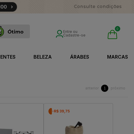
0
Entre ou
Cadastre-se
SENTES
BELEZA
ÁRABES
MARCAS
anterior
próximo
1
-R$ 39,75