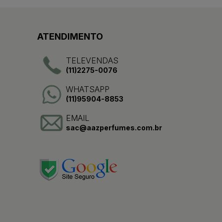
ATENDIMENTO
TELEVENDAS
(11)2275-0076
WHATSAPP
(11)95904-8853
EMAIL
sac@aazperfumes.com.br