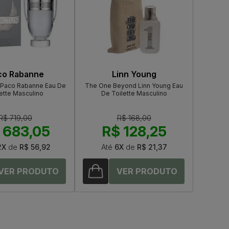
co Rabanne
Linn Young
e Paco Rabanne Eau De
The One Beyond Linn Young Eau
ette Masculino
De Toilette Masculino
R$ 719,00
R$ 168,00
 683,05
R$ 128,25
2X
de
R$ 56,92
Até
6X
de
R$ 21,37