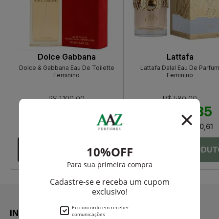
Dolce Gabbana
Lattafa
Dolce & Gabbana Eau De Toilette
Lattafa Dalal Eau De Parfu
Feminino
Feminino
R$ 1.100,00
R$ 580,00
R$ 788,50
R$ 487,35
Até
12X
de
R$ 65,70
Até
12X
de
R$ 40,61
INSTITUCIONAL