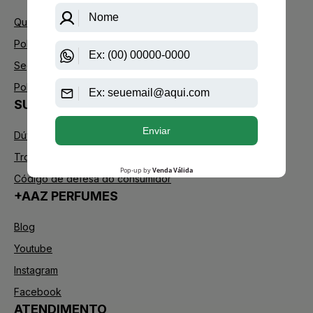
Quem Somos
Política de Privacidade
Segurança
Política de Troca
SUPORTE
Dúvidas Frequentes
Trocas e Devoluções
Código de defesa do consumidor
+AAZ PERFUMES
Blog
Youtube
Instagram
Facebook
ATENDIMENTO