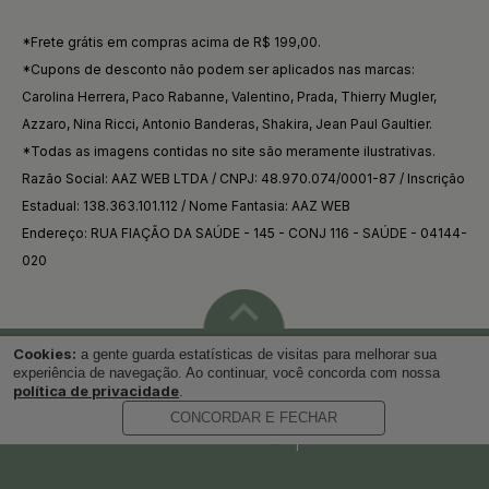
*Frete grátis em compras acima de R$ 199,00.
*Cupons de desconto não podem ser aplicados nas marcas:
Carolina Herrera, Paco Rabanne, Valentino, Prada, Thierry Mugler,
Azzaro, Nina Ricci, Antonio Banderas, Shakira, Jean Paul Gaultier.
*Todas as imagens contidas no site são meramente ilustrativas.
Razão Social: AAZ WEB LTDA / CNPJ: 48.970.074/0001-87 / Inscrição
Estadual: 138.363.101.112 / Nome Fantasia: AAZ WEB
Endereço: RUA FIAÇÃO DA SAÚDE - 145 - CONJ 116 - SAÚDE - 04144-
020
Cookies:
a gente guarda estatísticas de visitas para melhorar sua
Voltar ao topo
experiência de navegação. Ao continuar, você concorda com nossa
política de privacidade
.
CONCORDAR E FECHAR
Desenvolvido por