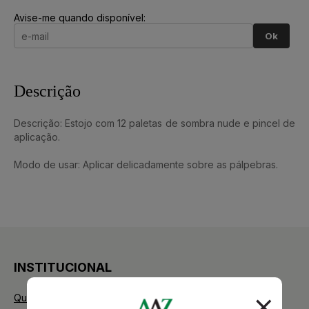
Avise-me quando disponível:
Ok
Descrição
Descrição: Estojo com 12 paletas de sombra nude e pincel de
aplicação.
Modo de usar: Aplicar delicadamente sobre as pálpebras.
INSTITUCIONAL
Quem Somos