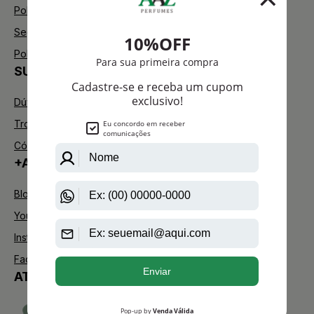
Política de Privacidade
Segurança
Política de Troca
SUPORTE
Dúvidas Frequentes
Trocas e Devoluções
Código de defesa do consumidor
+AAZ PERFUMES
Blog
Youtube
Instagram
Facebook
ATENDIMENTO
TELEVENDAS