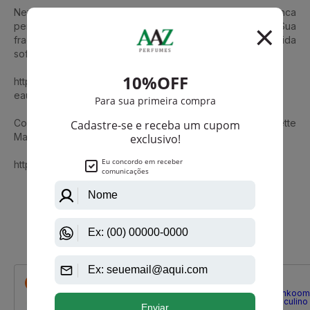
Never Lost é o perfume ideal para o homem que nunca
perde a elegância, mesmo em suas maiores conquistas. Sua
fragrância marcante e envolvente destaca o estilo de vida
sofisticado desse homem único.
https://www.aazperfumes.com.br/never-lost-de-vivinevo-
eau-de-toilette-masculino/p
Conheça também Silver Future De Vivinevo Eau De Toilette
Masculino
https://www.aazperfumes.com.br/vivinevo
Que viu, viu também
-R$ 127,75
-R$ 44,00