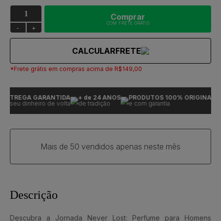
Comprar
COM FRETE GRÁTIS
-
+
CALCULAR
FRETE
*Frete grátis em compras acima de R$149,00
NTREGA GARANTIDA
+ de 24 ANOS
PRODUTOS 100% ORIGINAIS
u seu dinheiro de volta
de tradição
e com garantia
Mais de 50 vendidos apenas neste mês
Descrição
Descubra a Jornada Never Lost: Perfume para Homens