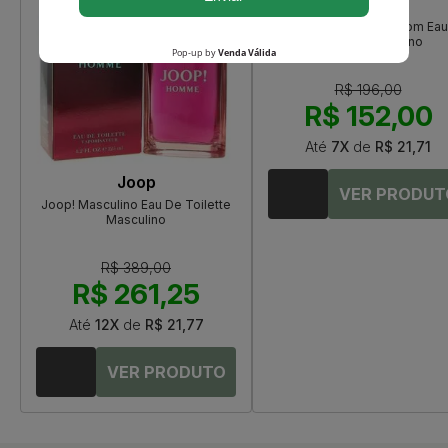
Lonkoom
Impulse Men De Lonkoom Eau
Toilette Masculino
R$ 196,00
R$ 152,00
Até
7X
de
R$ 21,71
Joop
Joop! Masculino Eau De Toilette
Masculino
R$ 389,00
R$ 261,25
Até
12X
de
R$ 21,77