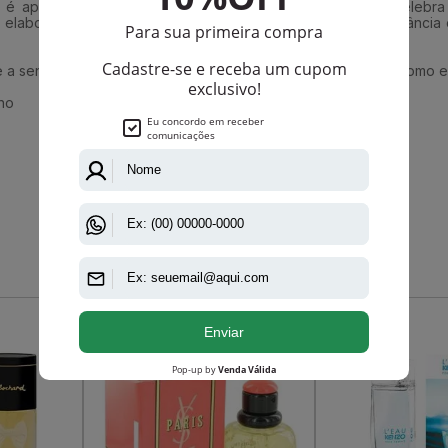
 é apenas um perfume, é uma experiência olfativa que celebra 
borada de notas florais, orientais e sedutoras, essa fragrânci
e a sensação de ser uma Naughty Girl que sabe exatamente como en
no
Que viu, viu também
-R$ 555,00
-R$ 48,00