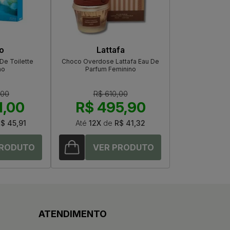
o
Lattafa
De Toilette
Choco Overdose Lattafa Eau De
no
Parfum Feminino
,00
R$ 610,00
1,00
R$ 495,90
$ 45,91
Até
12X
de
R$ 41,32
ATENDIMENTO