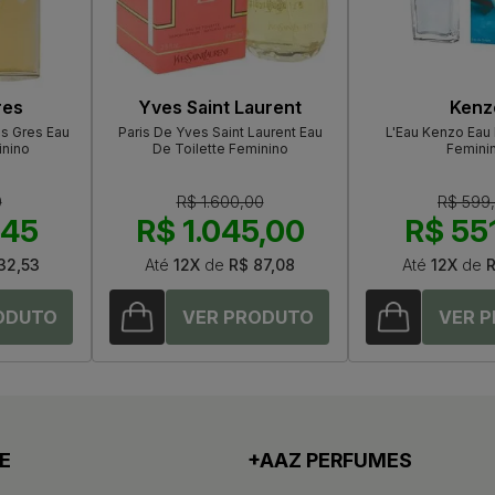
res
Yves Saint Laurent
Kenz
s Gres Eau
Paris De Yves Saint Laurent Eau
L'Eau Kenzo Eau 
inino
De Toilette Feminino
Femini
0
R$ 1.600,00
R$ 599
,45
R$ 1.045,00
R$ 55
32,53
Até
12X
de
R$ 87,08
Até
12X
de
R
E
+AAZ PERFUMES