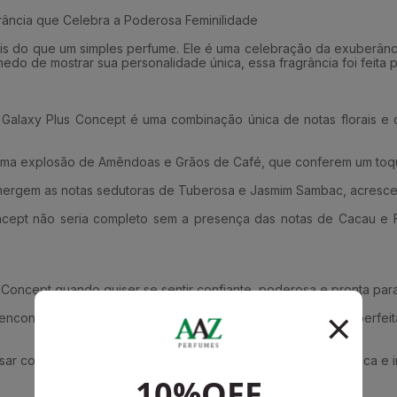
rância que Celebra a Poderosa Feminilidade
ais do que um simples perfume. Ele é uma celebração da exuberânc
o de mostrar sua personalidade única, essa fragrância foi feita 
l Galaxy Plus Concept é uma combinação única de notas florais e 
m uma explosão de Amêndoas e Grãos de Café, que conferem um toque
mergem as notas sedutoras de Tuberosa e Jasmim Sambac, acrescent
oncept não seria completo sem a presença das notas de Cacau e 
 Concept quando quiser se sentir confiante, poderosa e pronta par
m encontro romântico ou uma festa noturna, essa fragrância é per
ar com essa fragrância que possui uma assinatura olfativa única e i