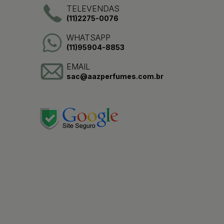
TELEVENDAS
(11)2275-0076
WHATSAPP
(11)95904-8853
EMAIL
sac@aazperfumes.com.br