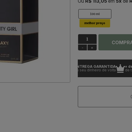
Ou
R$ 113,05
em
5x
de
R
100 ml
COMPR
-
+
PRODUTOS 100% ORIGINAIS
ENTREGA GARANTIDA
+ de 24
e com garantia
ou seu dinheiro de volta
de tradi