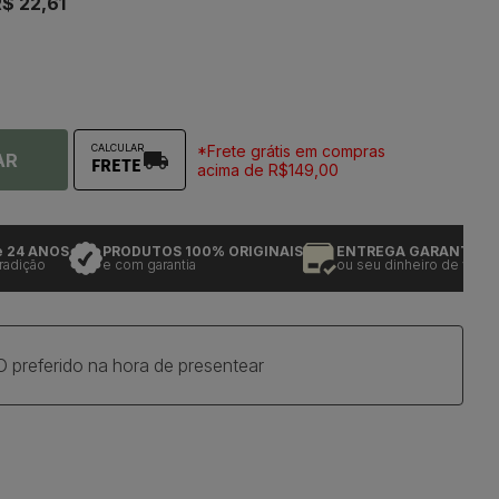
$ 22,61
*Frete grátis em compras
CALCULAR
AR
FRETE
acima de R$149,00
 ANOS
PRODUTOS 100% ORIGINAIS
ENTREGA GARANTIDA
ção
e com garantia
ou seu dinheiro de volta
O preferido na hora de presentear