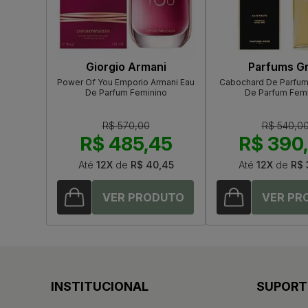
Giorgio Armani
Parfums G
Power Of You Emporio Armani Eau
Cabochard De Parfum
De Parfum Feminino
De Parfum Fem
R$ 570,00
R$ 540,0
R$ 485,45
R$ 390
Até
12X
de
R$ 40,45
Até
12X
de
R$ 
INSTITUCIONAL
SUPORT