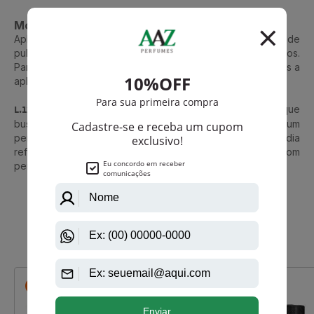
Modo de Uso
Aplique a cerca de 15 cm da pele, priorizando pontos de
pulsação como pulsos, pescoço, nuca e dobras dos braços.
Para melhor desempenho, evite esfregar a fragrância após a
aplicação e mantenha a pele hidratada.
L.12.12 Silver Grey Lacoste
é a escolha ideal para homens que
buscam frescor sofisticado, presença equilibrada e um
perfume versátil, elegante e atual, perfeito para o dia a dia
refinado ou ocasiões que pedem discrição com
personalidade.
Que viu, viu também
-R$ 127,75
-R$ 324,00