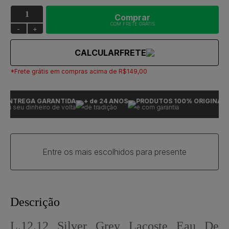
Comprar
COM FRETE GRÁTIS
-
+
CALCULAR
FRETE
*Frete grátis em compras acima de R$149,00
ENTREGA GARANTIDA
+ de 24 ANOS
PRODUTOS 100% ORIGINAIS
ou seu dinheiro de volta
de tradição
e com garantia
Entre os mais escolhidos para presente
Descrição
L.12.12 Silver Grey Lacoste Eau De