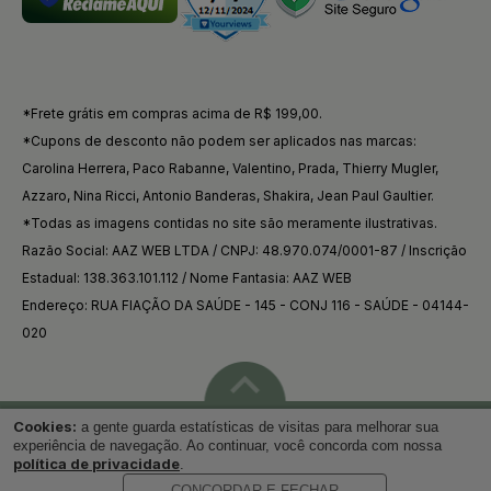
*Frete grátis em compras acima de R$ 199,00.
*Cupons de desconto não podem ser aplicados nas marcas:
Carolina Herrera, Paco Rabanne, Valentino, Prada, Thierry Mugler,
Azzaro, Nina Ricci, Antonio Banderas, Shakira, Jean Paul Gaultier.
*Todas as imagens contidas no site são meramente ilustrativas.
Razão Social: AAZ WEB LTDA / CNPJ: 48.970.074/0001-87 / Inscrição
Estadual: 138.363.101.112 / Nome Fantasia: AAZ WEB
Endereço: RUA FIAÇÃO DA SAÚDE - 145 - CONJ 116 - SAÚDE - 04144-
020
Cookies:
a gente guarda estatísticas de visitas para melhorar sua
Voltar ao topo
experiência de navegação. Ao continuar, você concorda com nossa
política de privacidade
.
CONCORDAR E FECHAR