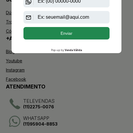
Dúvidas Frequentes
Trocas e Devoluções
Código de defesa do consumidor
+AAZ PERFUMES
Blog
Youtube
Instagram
Facebook
ATENDIMENTO
TELEVENDAS
(11)2275-0076
WHATSAPP
(11)95904-8853