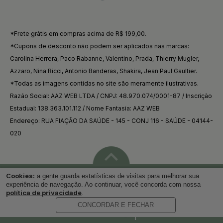
*Frete grátis em compras acima de R$ 199,00.
*Cupons de desconto não podem ser aplicados nas marcas:
Carolina Herrera, Paco Rabanne, Valentino, Prada, Thierry Mugler,
Azzaro, Nina Ricci, Antonio Banderas, Shakira, Jean Paul Gaultier.
*Todas as imagens contidas no site são meramente ilustrativas.
Razão Social: AAZ WEB LTDA / CNPJ: 48.970.074/0001-87 / Inscrição
Estadual: 138.363.101.112 / Nome Fantasia: AAZ WEB
Endereço: RUA FIAÇÃO DA SAÚDE - 145 - CONJ 116 - SAÚDE - 04144-
020
Cookies:
a gente guarda estatísticas de visitas para melhorar sua
Voltar ao topo
experiência de navegação. Ao continuar, você concorda com nossa
política de privacidade
.
CONCORDAR E FECHAR
Desenvolvido por