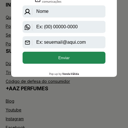
INSTITUCIONAL
Quem Somos
Política de Privacidade
Segurança
Política de Troca
SUPORTE
Dúvidas Frequentes
Trocas e Devoluções
Código de defesa do consumidor
+AAZ PERFUMES
Blog
Youtube
Instagram
Facebook