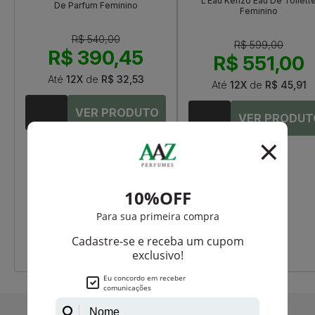
L'Eau Kenzo Eau De Toilett
De Parfum Feminino
Feminino
R$ 540,00
R$ 599,00
R$ 390,45
R$ 551,00
Até
12X
de
R$ 32,53
Até
12X
de
R$ 45,91