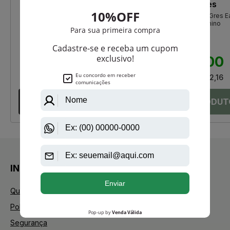
Gellus
Parfums Gres
Orvaille de Gellus Deo Colônia
Cabotine De Parfums Gres E
De Toilette Feminino
R$ 99,00
R$ 379,00
R$ 61,75
R$ 266,00
Até
3X
de
R$ 20,58
Até
12X
de
R$ 22,16
INSTITUCIONAL
Quem Somos
Política de Privacidade
Segurança