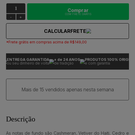
Comprar
COM FRETE GRÁTIS
-
+
CALCULAR
FRETE
*Frete grátis em compras acima de R$149,00
ENTREGA GARANTIDA
+ de 24 ANOS
PRODUTOS 100% ORIGINAI
ou seu dinheiro de volta
de tradição
e com garantia
Mais de 15 vendidos apenas nesta semana
Descrição
As notas de fundo são Cashmeran, Vetiver do Haiti, Cedro e