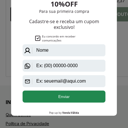
Até
12X
de
R$ 59,37
Até
12X
de
R$ 59,37
INSTITUCIONAL
Quem Somos
Política de Privacidade