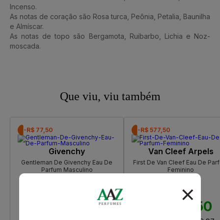
Incenso.
As notas de coração são Rosa turca, Peônia, Petalia, Baunilha
e Almíscar.
As notas de topo são Bergamota, Ruibarbo, Lichia e Noz-
moscada.
Que viu, viu também
-R$ 77,50
-R$ 577,50
Givenchy
Van Cleef Arpels
Gentleman De Givenchy Eau De
First De Van Cleef Eau De Par
Parfum Masculino
Feminino
R$ 790,00
R$ 1.290,00
R$ 712,50
R$ 712,50