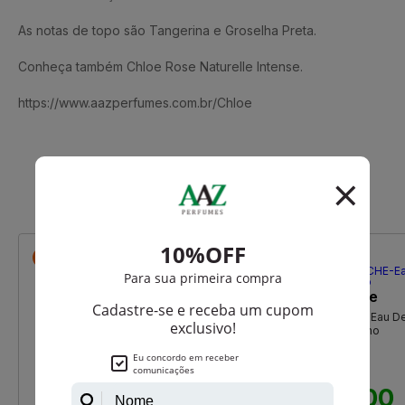
As notas de topo são Tangerina e Groselha Preta.
Conheça também Chloe Rose Naturelle Intense.
https://www.aazperfumes.com.br/Chloe
Que viu, viu também
-R$ 38,25
-R$ 416,00
Guy Laroche
Fidji De Guy Laroche Eau D
Toilette Feminino
R$ 1.100,00
R$ 684,00