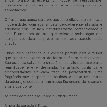
âmbar branco acrescenta um toque de sensualidade,
conferindo à fragrância uma aura contemporânea e
aerodinâmica.
O frasco que abriga essa preciosidade olfativa personifica a
modernidade, com sua silhueta delicadamente plissada e
adornada com um laço meticulosamente confeccionado à
mão. É uma obra de arte que reflete a sofisticação e a
atenção aos detalhes presentes em cada aspecto desta
criação.
Chloé Rose Tangerine é a escolha perfeita para a mulher
que busca se expressar de forma autêntica e envolvente.
Sua essência cativante e única é um convite para explorar a
feminilidade livre e desinibida, transmitindo confiança e
empoderamento em cada traço da personalidade. Uma
fragrância que desperta os sentidos e deixa uma marca
duradoura, encerrada em um frasco tão encantador quanto o
aroma que contém.
As notas de fundo são Cedro e Âmbar Branco.
A nota de coração é Rosa.