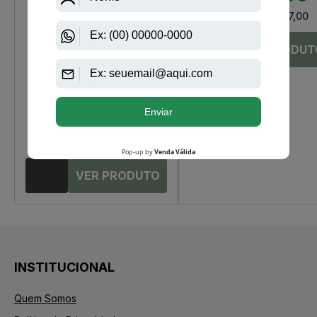
Até
12X
de
R$ 57,00
Paco Rabanne
Olympea de Paco Rabanne Eau
de Parfum Feminino
R$ 499,00
R$ 460,75
Até
12X
de
R$ 38,39
INSTITUCIONAL
Quem Somos