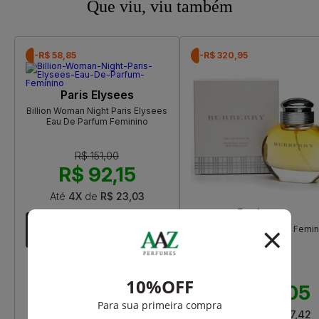
Que viu, viu também
-R$ 58,85
-R$ 320,95
Paris Elysees
Billion Woman Night Paris Elysees
Eau De Parfum Feminino
R$ 151,00
R$ 92,15
Até
4X
de
R$ 23,03
Burberry
Burberry Eau De Parfum Femin
R$ 890,00
R$ 569,05
Até
12X
de
R$ 47,42