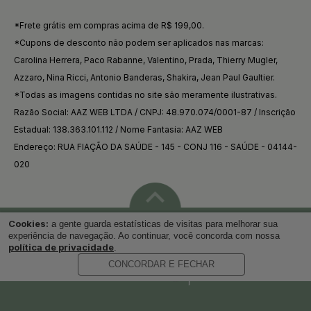
*Frete grátis em compras acima de R$ 199,00.
*Cupons de desconto não podem ser aplicados nas marcas:
Carolina Herrera, Paco Rabanne, Valentino, Prada, Thierry Mugler,
Azzaro, Nina Ricci, Antonio Banderas, Shakira, Jean Paul Gaultier.
*Todas as imagens contidas no site são meramente ilustrativas.
Razão Social: AAZ WEB LTDA / CNPJ: 48.970.074/0001-87 / Inscrição
Estadual: 138.363.101.112 / Nome Fantasia: AAZ WEB
Endereço: RUA FIAÇÃO DA SAÚDE - 145 - CONJ 116 - SAÚDE - 04144-
020
Cookies:
a gente guarda estatísticas de visitas para melhorar sua
Voltar ao topo
experiência de navegação. Ao continuar, você concorda com nossa
política de privacidade
.
CONCORDAR E FECHAR
Desenvolvido por