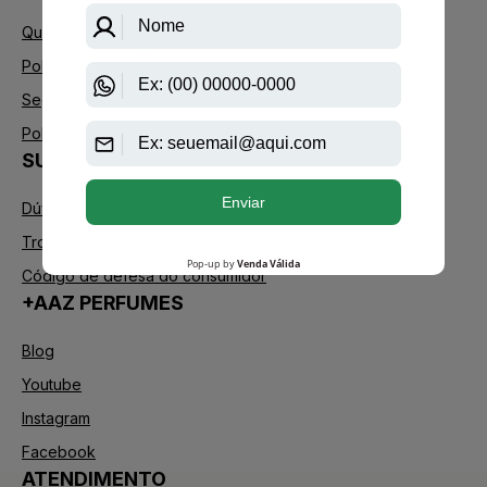
Quem Somos
Política de Privacidade
Segurança
Política de Troca
SUPORTE
Dúvidas Frequentes
Trocas e Devoluções
Código de defesa do consumidor
+AAZ PERFUMES
Blog
Youtube
Instagram
Facebook
ATENDIMENTO